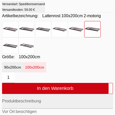
Versandart: Speditionsversand
Versandkosten:
59.00 €
Artikelbezeichnung:
Lattenrost 100x200cm 2-motorig
Artikelbezeichnung
Artikelbezeichnung
Artikelbezeichnung
- Lattenrost 90x200cm
Artikelbezeichnung
- Lattenrost 90x200cm 2-motorig
Artikelbezeichnung
- Lattenrost 90x200cm 4
Artikelbezeichn
- Lattenrost 90
- Lat
Artikelbezeichnung
Artikelbezeichnung
- Lattenrost 100x200cm 4-motorig
- Lattenrost 100x200cm inkl. Kopf
Größe:
100x200cm
90x200cm
100x200cm
1
In den Warenkorb
Produktbeschreibung
Vor Ort besichtigen