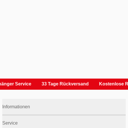
änger Service
33 Tage Rückversand
Kostenlose R
Informationen
Service