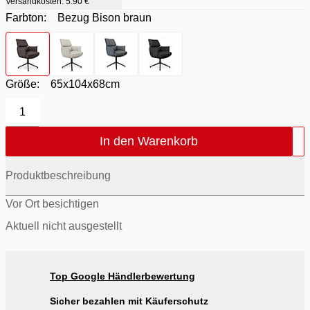
Versandkosten:
5.90 €
Farbton:
Bezug Bison braun
Farbton
- Bezug Bison braun
Farbton
- Bezug Crema
Farbton
- Bezug Delphin / Metall schwarz
Farbton
- Bezug Nera schwarz
Größe:
65x104x68cm
1
In den Warenkorb
Produktbeschreibung
Vor Ort besichtigen
Aktuell nicht ausgestellt
Top Google Händlerbewertung
Sicher bezahlen mit Käuferschutz