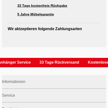
33 Tage kostenfreie Rückgabe
5 Jahre Möbelgarantie
Wir aktzeptieren folgende Zahlungsarten
nhänger Service
33 Tage Rückversand
Kostenlose
Informationen
Service