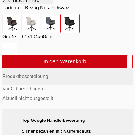
Versandkosten:
5.90 €
Farbton:
Bezug Nera schwarz
Farbton
- Bezug Bison braun
Farbton
- Bezug Crema
Farbton
- Bezug Delphin / Metall schwarz
Farbton
- Bezug Nera schwarz
Größe:
65x104x68cm
1
In den Warenkorb
Produktbeschreibung
Vor Ort besichtigen
Aktuell nicht ausgestellt
Top Google Händlerbewertung
Sicher bezahlen mit Käuferschutz