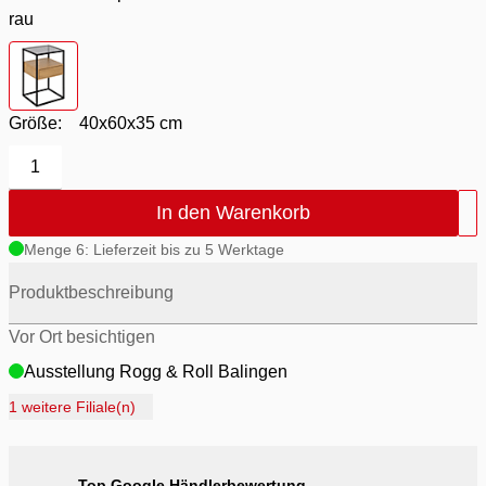
rau
Farbton
- Korpus schwarz matt rau / Front Wildeiche matt rau
Größe:
40x60x35 cm
1
In den Warenkorb
Menge 6: Lieferzeit bis zu 5 Werktage
Produktbeschreibung
Vor Ort besichtigen
Ausstellung Rogg & Roll Balingen
Ausstellung Rogg Discount Balingen
1 weitere Filiale(n)
Ausstellung Möbel Rogg Balingen
Ausstellung Rogg & Roll Reutlingen
Top Google Händlerbewertung