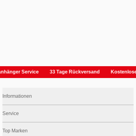
nhänger Service
33 Tage Rückversand
Kostenlose
Informationen
Service
Top Marken