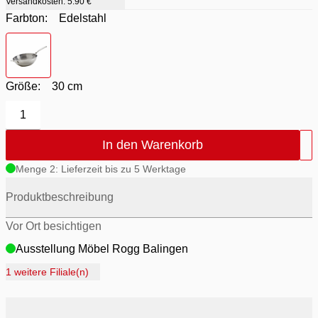
Versandkosten:
5.90 €
Farbton:
Edelstahl
Farbton
- Edelstahl
Größe:
30 cm
1
In den Warenkorb
Menge 2: Lieferzeit bis zu 5 Werktage
Produktbeschreibung
Vor Ort besichtigen
Ausstellung Möbel Rogg Balingen
Ausstellung Rogg Discount Balingen
1 weitere Filiale(n)
Ausstellung Rogg & Roll Balingen
Ausstellung Rogg & Roll Reutlingen