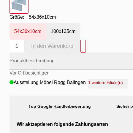
Größe:
54x36x10cm
54x36x10cm
100x135cm
In den Warenkorb
1
Produktbeschreibung
Vor Ort besichtigen
Ausstellung Möbel Rogg Balingen
1 weitere Filiale(n)
Ausstellung Rogg Discount Balingen
Ausstellung Rogg & Roll Balingen
Top Google Händlerbewertung
Sicher 
Ausstellung Rogg & Roll Reutlingen
Ausstellung Möbel Rogg Reutlingen
Wir aktzeptieren folgende Zahlungsarten