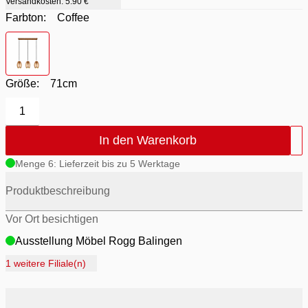
Versandkosten:
5.90 €
Farbton:
Coffee
Farbton
- Coffee
Größe:
71cm
1
In den Warenkorb
Menge 6: Lieferzeit bis zu 5 Werktage
Produktbeschreibung
Vor Ort besichtigen
Ausstellung Möbel Rogg Balingen
Ausstellung Rogg Discount Balingen
1 weitere Filiale(n)
Ausstellung Rogg & Roll Balingen
Ausstellung Rogg & Roll Reutlingen