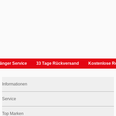
nger Service
33 Tage Rückversand
Kostenlose Re
Informationen
Service
Top Marken