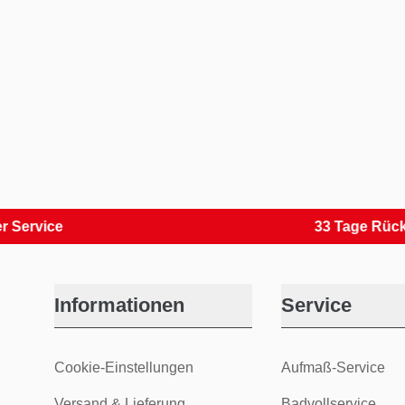
ce
33 Tage Rückversa
Informationen
Service
Cookie-Einstellungen
Aufmaß-Service
Versand & Lieferung
Badvollservice