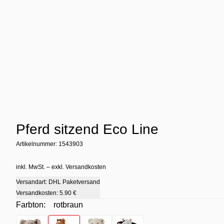
Pferd sitzend Eco Line
Artikelnummer: 1543903
inkl. MwSt. – exkl. Versandkosten
Versandart: DHL Paketversand
Versandkosten:
5.90 €
Farbton:
rotbraun
Farbton
- grau
Farbton
- rotbraun
Farbton
- weiß
Farbton
- weiß / schwarz