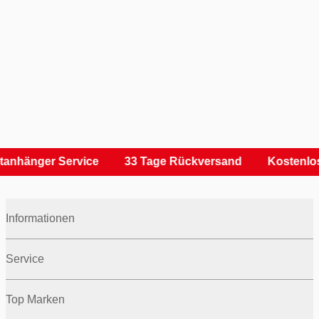
tanhänger Service
33 Tage Rückversand
Kostenlos
Informationen
Service
Top Marken