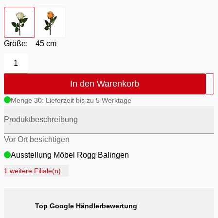
Farbton
- Creme
Farbton
- Orange
Größe:
45 cm
1
In den Warenkorb
Menge 30: Lieferzeit bis zu 5 Werktage
Produktbeschreibung
Vor Ort besichtigen
Ausstellung Möbel Rogg Balingen
Ausstellung Rogg Discount Balingen
1 weitere Filiale(n)
Ausstellung Rogg & Roll Balingen
Ausstellung Rogg & Roll Reutlingen
Top Google Händlerbewertung
Ausstellung Möbel Rogg Reutlingen