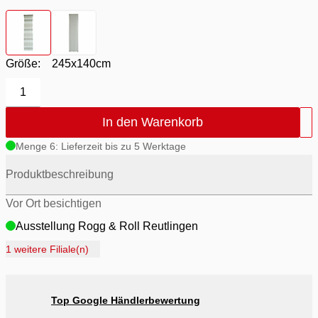
Farbton
- natur
Farbton
- weiß
Größe:
245x140cm
1
In den Warenkorb
Menge 6: Lieferzeit bis zu 5 Werktage
Produktbeschreibung
Vor Ort besichtigen
Ausstellung Rogg & Roll Reutlingen
Ausstellung Rogg Discount Balingen
1 weitere Filiale(n)
Ausstellung Möbel Rogg Balingen
Ausstellung Rogg & Roll Balingen
Top Google Händlerbewertung
Ausstellung Möbel Rogg Reutlingen