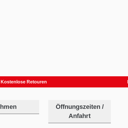
lose Retouren
Kauf a
ehmen
Öffnungszeiten /
Anfahrt