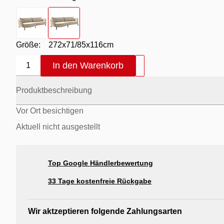
Farbton
- Bezug Novara Clean nature / Füße Eiche geölt
Farbton
- Bezug Novara Clean nature / Füße sch
Größe:
272x71/85x116cm
In den Warenkorb
1
Produktbeschreibung
Vor Ort besichtigen
Aktuell nicht ausgestellt
Top Google Händlerbewertung
33 Tage kostenfreie Rückgabe
Wir aktzeptieren folgende Zahlungsarten