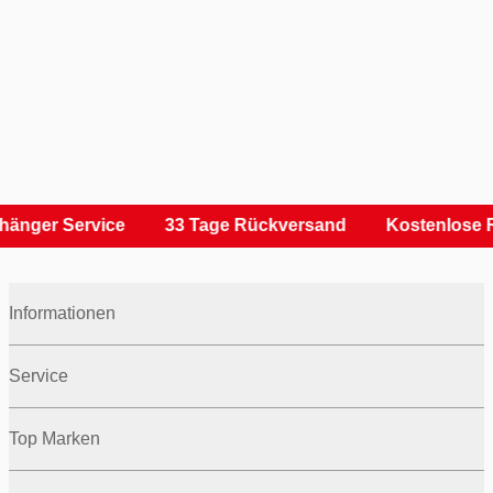
hänger Service
33 Tage Rückversand
Kostenlose R
Informationen
Service
Top Marken