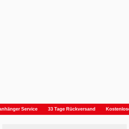
nhänger Service
33 Tage Rückversand
Kostenlose