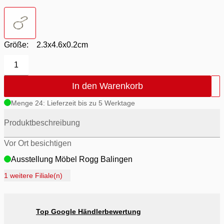
Farbton
- nickel
Größe:
2.3x4.6x0.2cm
1
In den Warenkorb
Menge 24: Lieferzeit bis zu 5 Werktage
Produktbeschreibung
Vor Ort besichtigen
Ausstellung Möbel Rogg Balingen
Ausstellung Rogg Discount Balingen
1 weitere Filiale(n)
Ausstellung Rogg & Roll Balingen
Ausstellung Rogg & Roll Reutlingen
Top Google Händlerbewertung
Ausstellung Möbel Rogg Reutlingen