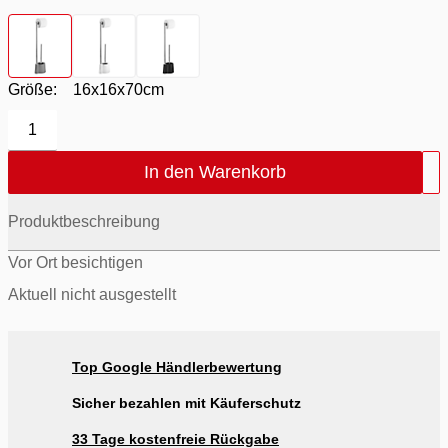
Farbton
- Glänzend / Grau
Farbton
- Glänzend / Weiß
Farbton
- Schwarz / Glänzend
Größe:
16x16x70cm
1
In den Warenkorb
Produktbeschreibung
Vor Ort besichtigen
Aktuell nicht ausgestellt
Top Google Händlerbewertung
Sicher bezahlen mit Käuferschutz
33 Tage kostenfreie Rückgabe