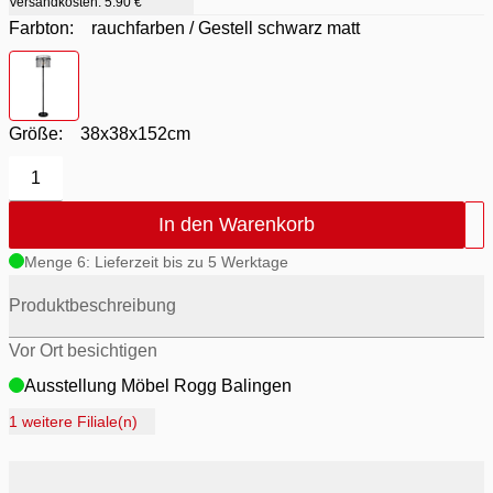
Versandkosten:
5.90 €
Farbton:
rauchfarben / Gestell schwarz matt
Farbton
- rauchfarben / Gestell schwarz matt
Größe:
38x38x152cm
1
In den Warenkorb
Menge 6: Lieferzeit bis zu 5 Werktage
Produktbeschreibung
Vor Ort besichtigen
Ausstellung Möbel Rogg Balingen
Ausstellung Rogg Discount Balingen
1 weitere Filiale(n)
Ausstellung Rogg & Roll Balingen
Ausstellung Rogg & Roll Reutlingen