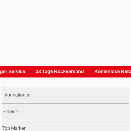
er Service
33 Tage Rückversand
Kostenlose Reto
Informationen
Service
Top Marken