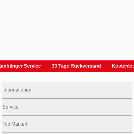
anhänger Service
33 Tage Rückversand
Kostenlos
Informationen
Service
Top Marken