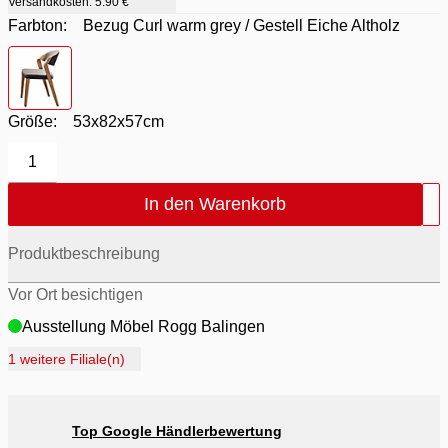
Versandkosten:
5.90 €
Farbton:
Bezug Curl warm grey / Gestell Eiche Altholz
Farbton
- Bezug Curl warm grey / Gestell Eiche Altholz
Größe:
53x82x57cm
1
In den Warenkorb
Produktbeschreibung
Vor Ort besichtigen
Ausstellung Möbel Rogg Balingen
Ausstellung Rogg Discount Balingen
1 weitere Filiale(n)
Ausstellung Rogg & Roll Balingen
Ausstellung Rogg & Roll Reutlingen
Top Google Händlerbewertung
Ausstellung Möbel Rogg Reutlingen