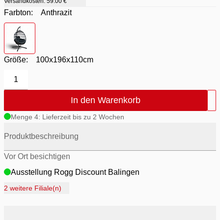
Versandkosten:
59.00 €
Farbton:
Anthrazit
Farbton
- Anthrazit
Größe:
100x196x110cm
1
In den Warenkorb
Menge 4: Lieferzeit bis zu 2 Wochen
Produktbeschreibung
Vor Ort besichtigen
Ausstellung Rogg Discount Balingen
Ausstellung Möbel Rogg Balingen
2 weitere Filiale(n)
Ausstellung Rogg & Roll Balingen
Ausstellung Rogg & Roll Reutlingen