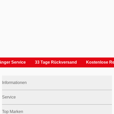
nger Service
33 Tage Rückversand
Kostenlose Re
Informationen
Service
Top Marken