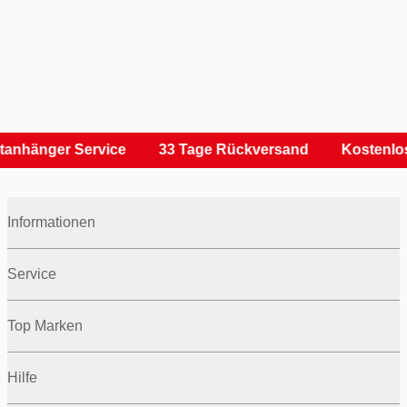
tanhänger Service
33 Tage Rückversand
Kostenlos
Informationen
Service
Top Marken
Hilfe