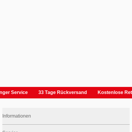
ger Service
33 Tage Rückversand
Kostenlose Ret
Informationen