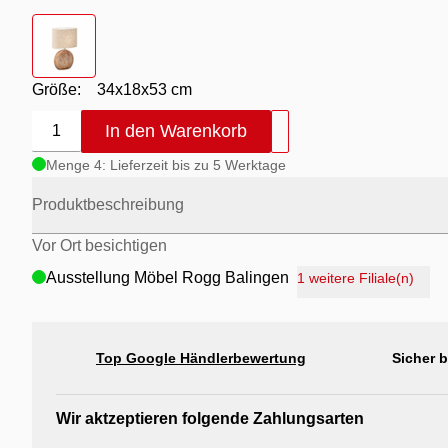
Farbton
- holzfarben
Größe:
34x18x53 cm
In den Warenkorb
1
Menge 4: Lieferzeit bis zu 5 Werktage
Produktbeschreibung
Vor Ort besichtigen
Ausstellung Möbel Rogg Balingen
1 weitere Filiale(n)
Ausstellung Rogg Discount Balingen
Ausstellung Rogg & Roll Balingen
Top Google Händlerbewertung
Sicher 
Ausstellung Rogg & Roll Reutlingen
Ausstellung Möbel Rogg Reutlingen
Wir aktzeptieren folgende Zahlungsarten