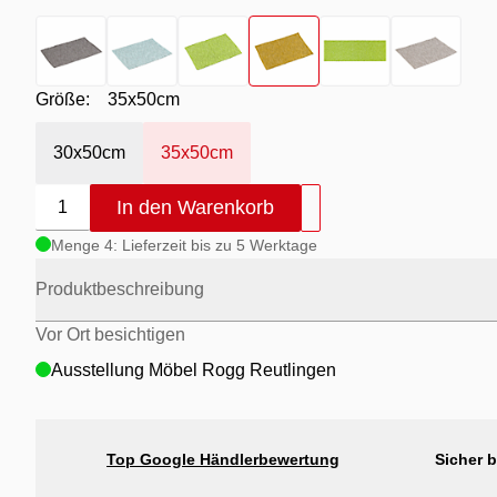
Farbton
- anthrazit
Farbton
- aqua
Farbton
- grün
Farbton
- senf
Farbton
- silber
Farbton
- tau
Größe:
35x50cm
30x50cm
35x50cm
In den Warenkorb
1
Menge 4: Lieferzeit bis zu 5 Werktage
Produktbeschreibung
Vor Ort besichtigen
Ausstellung Möbel Rogg Reutlingen
Top Google Händlerbewertung
Sicher 