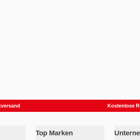
nd
Kostenlose Retoure
Top Marken
Untern