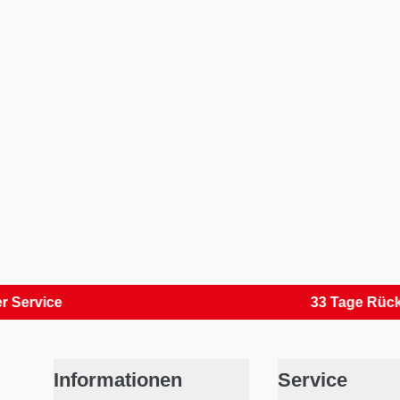
ce
33 Tage Rückversa
Informationen
Service