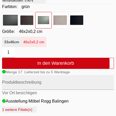
Versandkosten:
5.90 €
Farbton:
grün
Farbton
- anthrazit matt
Farbton
- braun
Farbton
- grün
Farbton
- nude
Farbton
- schwarz matt
Größe:
46x2x0,2 cm
33x46cm
46x2x0,2 cm
1
In den Warenkorb
Menge 17: Lieferzeit bis zu 5 Werktage
Produktbeschreibung
Vor Ort besichtigen
Ausstellung Möbel Rogg Balingen
Ausstellung Rogg Discount Balingen
1 weitere Filiale(n)