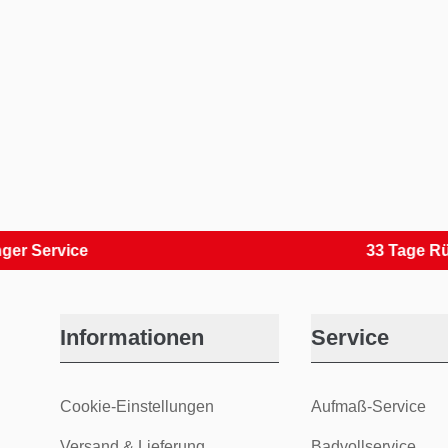
rvice
33 Tage Rückver
Informationen
Service
Cookie-Einstellungen
Aufmaß-Service
Versand & Lieferung
Badvollservice