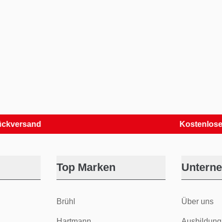
sand
Kostenlose Retou
Top Marken
Untern
Brühl
Über uns
Hartmann
Ausbildung