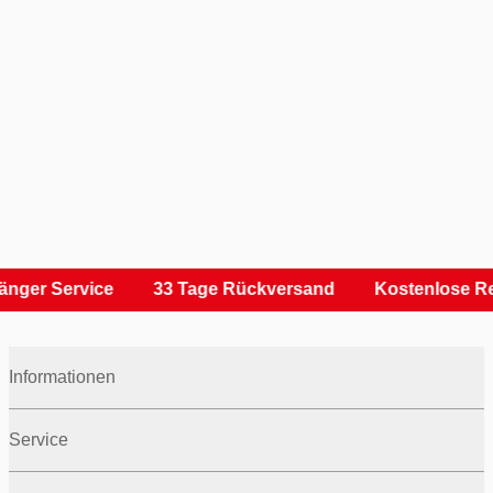
nger Service
33 Tage Rückversand
Kostenlose Re
Informationen
Service