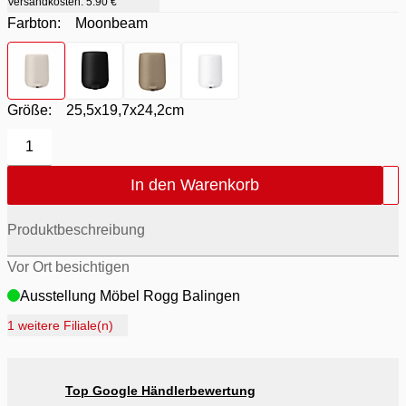
Versandkosten:
5.90 €
Farbton:
Moonbeam
Farbton
- Moonbeam
Farbton
- Schwarz
Farbton
- Tan
Farbton
- Weiß
Größe:
25,5x19,7x24,2cm
1
In den Warenkorb
Produktbeschreibung
Vor Ort besichtigen
Ausstellung Möbel Rogg Balingen
Ausstellung Rogg Discount Balingen
1 weitere Filiale(n)
Ausstellung Rogg & Roll Balingen
Ausstellung Rogg & Roll Reutlingen
Top Google Händlerbewertung
Ausstellung Möbel Rogg Reutlingen