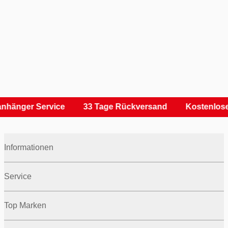
nhänger Service
33 Tage Rückversand
Kostenlose
Informationen
Service
Top Marken