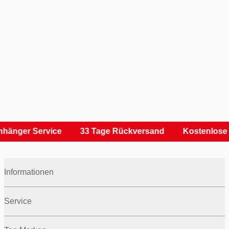
hänger Service
33 Tage Rückversand
Kostenlose 
Informationen
Service