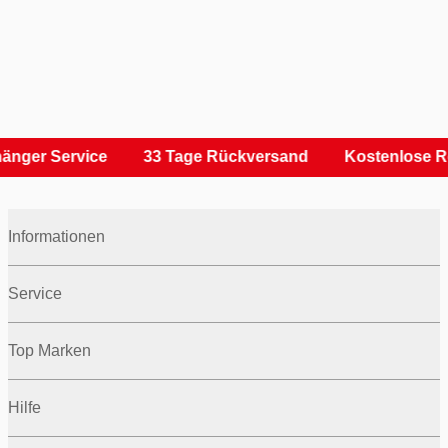
änger Service
33 Tage Rückversand
Kostenlose R
Informationen
Service
Top Marken
Hilfe