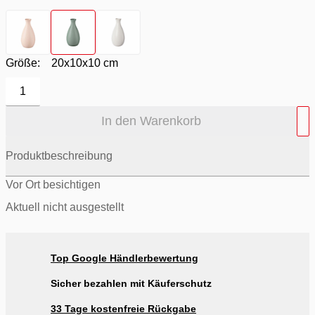
Farbton
- Apricot
Farbton
- Taubenblau
Farbton
- Weiss
Größe:
20x10x10 cm
1
In den Warenkorb
Produktbeschreibung
Vor Ort besichtigen
Aktuell nicht ausgestellt
Top Google Händlerbewertung
Sicher bezahlen mit Käuferschutz
33 Tage kostenfreie Rückgabe