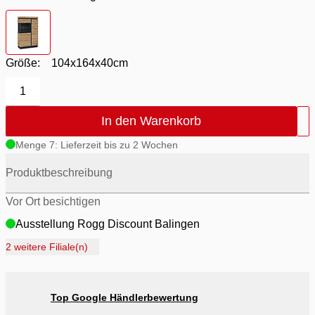
Farbton
- Eiche grau
Größe:
104x164x40cm
1
In den Warenkorb
Menge 7: Lieferzeit bis zu 2 Wochen
Produktbeschreibung
Vor Ort besichtigen
Ausstellung Rogg Discount Balingen
Ausstellung Möbel Rogg Balingen
2 weitere Filiale(n)
Ausstellung Rogg & Roll Balingen
Ausstellung Rogg & Roll Reutlingen
Top Google Händlerbewertung
Ausstellung Möbel Rogg Reutlingen