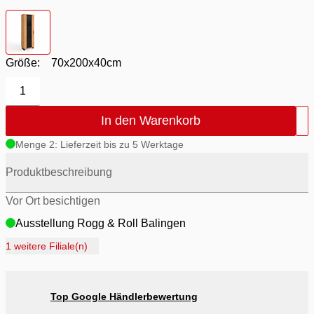
Farbton
- Front Eiche
Größe:
70x200x40cm
1
In den Warenkorb
Menge 2: Lieferzeit bis zu 5 Werktage
Produktbeschreibung
Vor Ort besichtigen
Ausstellung Rogg & Roll Balingen
Ausstellung Rogg Discount Balingen
1 weitere Filiale(n)
Ausstellung Möbel Rogg Balingen
Ausstellung Rogg & Roll Reutlingen
Top Google Händlerbewertung
Ausstellung Möbel Rogg Reutlingen