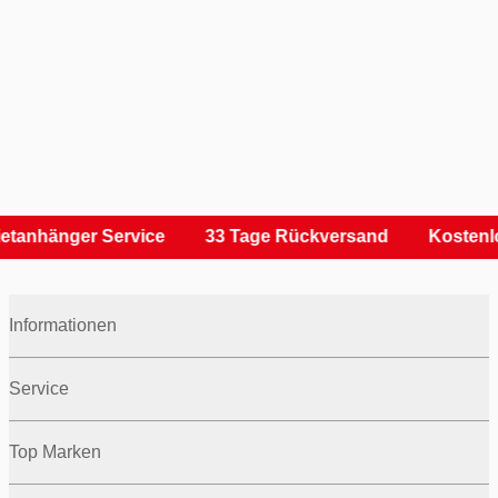
etanhänger Service
33 Tage Rückversand
Kostenl
Informationen
Service
Top Marken