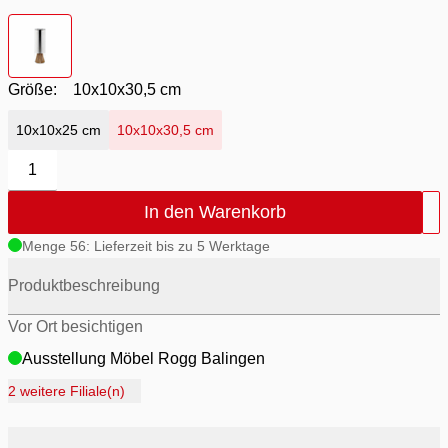
Farbton
- klar mit silber
Größe:
10x10x30,5 cm
10x10x25 cm
10x10x30,5 cm
1
In den Warenkorb
Menge 56: Lieferzeit bis zu 5 Werktage
Produktbeschreibung
Vor Ort besichtigen
Ausstellung Möbel Rogg Balingen
Ausstellung Rogg Discount Balingen
2 weitere Filiale(n)
Ausstellung Rogg & Roll Balingen
Ausstellung Rogg & Roll Reutlingen