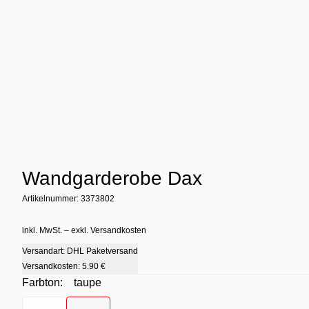
Wandgarderobe Dax
Artikelnummer: 3373802
inkl. MwSt. – exkl. Versandkosten
Versandart: DHL Paketversand
Versandkosten:
5.90 €
Farbton:
taupe
Farbton
- Clay Terra
Farbton
- taupe