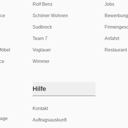
Rolf Benz
Jobs
ice
Schöner Wohnen
Bewerbung
Sudbrock
Firmengesc
Team 7
Anfahrt
Möbel
Voglauer
Restaurant 
ce
Wimmer
Hilfe
Kontakt
tage
Auftragsauskunft