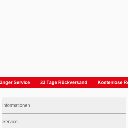
nger Service
33 Tage Rückversand
Kostenlose Re
Informationen
Service