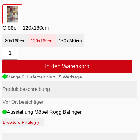
Farbton
- Kästchen Multi
Größe:
120x160cm
80x160cm
120x160cm
160x240cm
1
In den Warenkorb
Menge 6: Lieferzeit bis zu 5 Werktage
Produktbeschreibung
Vor Ort besichtigen
Ausstellung Möbel Rogg Balingen
Ausstellung Rogg Discount Balingen
1 weitere Filiale(n)
Ausstellung Rogg & Roll Balingen
Ausstellung Rogg & Roll Reutlingen