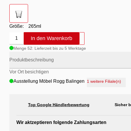
Farbton
- klar
Größe:
265ml
In den Warenkorb
1
Menge 52: Lieferzeit bis zu 5 Werktage
Produktbeschreibung
Vor Ort besichtigen
Ausstellung Möbel Rogg Balingen
1 weitere Filiale(n)
Ausstellung Rogg Discount Balingen
Ausstellung Rogg & Roll Balingen
Top Google Händlerbewertung
Sicher 
Ausstellung Rogg & Roll Reutlingen
Ausstellung Möbel Rogg Reutlingen
Wir aktzeptieren folgende Zahlungsarten