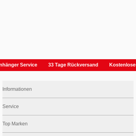
nhänger Service
33 Tage Rückversand
Kostenlose 
Informationen
Service
Top Marken