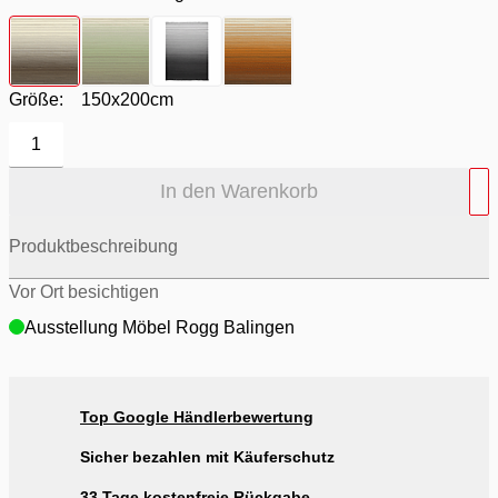
Farbton
- Ombre beige
Farbton
- Ombre grün
Farbton
- Ombre schiefer
Farbton
- Ombre terra
Größe:
150x200cm
1
In den Warenkorb
Produktbeschreibung
Vor Ort besichtigen
Ausstellung Möbel Rogg Balingen
Top Google Händlerbewertung
Sicher bezahlen mit Käuferschutz
33 Tage kostenfreie Rückgabe