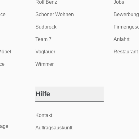
Rolf Benz
Jobs
ice
Schöner Wohnen
Bewerbung
Sudbrock
Firmengesc
Team 7
Anfahrt
Möbel
Voglauer
Restaurant 
ce
Wimmer
Hilfe
Kontakt
tage
Auftragsauskunft