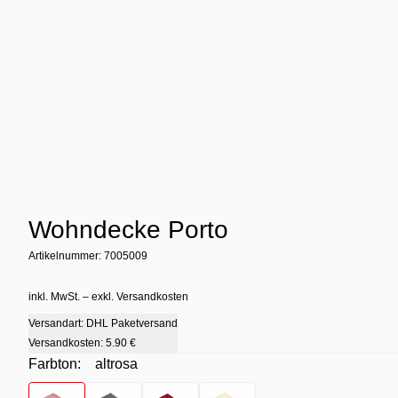
Wohndecke Porto
Artikelnummer: 7005009
inkl. MwSt. – exkl. Versandkosten
Versandart: DHL Paketversand
Versandkosten:
5.90 €
Farbton:
altrosa
Farbton
- altrosa
Farbton
- anthrazit
Farbton
- rot
Farbton
- wollweiß