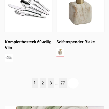
Komplettbesteck 60-teilig
Seifenspender Blake
Vito
1
2
3
...
77