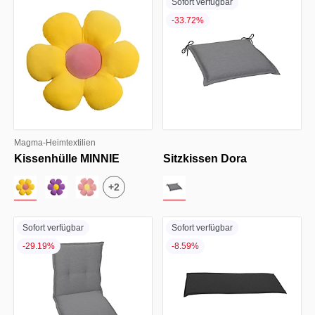
Sofort verfügbar
-33.72%
Magma-Heimtextilien
Kissenhülle MINNIE
Sitzkissen Dora
+
2
Sofort verfügbar
Sofort verfügbar
-29.19%
-8.59%