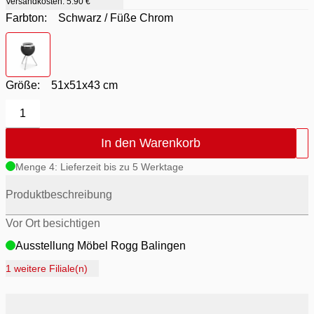
Versandkosten:
5.90 €
Farbton:
Schwarz / Füße Chrom
Farbton
- Schwarz / Füße Chrom
Größe:
51x51x43 cm
1
In den Warenkorb
Menge 4: Lieferzeit bis zu 5 Werktage
Produktbeschreibung
Vor Ort besichtigen
Ausstellung Möbel Rogg Balingen
Ausstellung Rogg Discount Balingen
1 weitere Filiale(n)
Ausstellung Rogg & Roll Balingen
Ausstellung Rogg & Roll Reutlingen