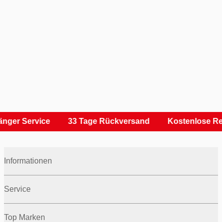
nger Service
33 Tage Rückversand
Kostenlose Re
Informationen
Service
Top Marken