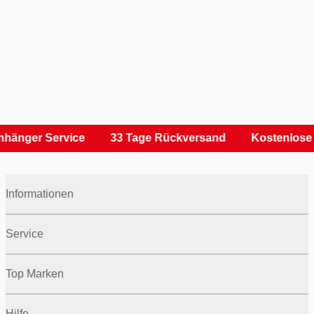
nhänger Service
33 Tage Rückversand
Kostenlose 
Informationen
Service
Top Marken
Hilfe