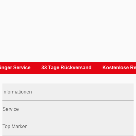
nger Service
33 Tage Rückversand
Kostenlose Re
Informationen
Service
Top Marken