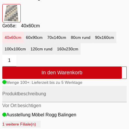
Farbton
- natur / grau
Größe:
40x60cm
40x60cm
60x90cm
70x140cm
80cm rund
90x160cm
100x100cm
120cm rund
160x230cm
1
In den Warenkorb
Menge 100+: Lieferzeit bis zu 5 Werktage
Produktbeschreibung
Vor Ort besichtigen
Ausstellung Möbel Rogg Balingen
Ausstellung Rogg Discount Balingen
1 weitere Filiale(n)