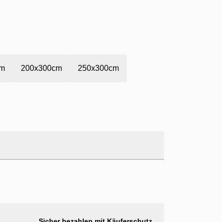
cm
200x300cm
250x300cm
Sicher bezahlen mit Käuferschutz