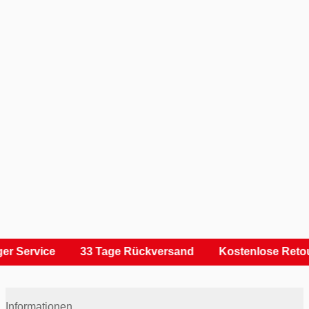
r Service
33 Tage Rückversand
Kostenlose Retou
Informationen