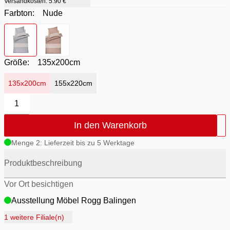
Versandkosten:
5.90 €
Farbton:
Nude
Farbton
- Nude
Farbton
- Stone
Größe:
135x200cm
135x200cm
155x220cm
1
In den Warenkorb
Menge 2: Lieferzeit bis zu 5 Werktage
Produktbeschreibung
Vor Ort besichtigen
Ausstellung Möbel Rogg Balingen
Ausstellung Rogg Discount Balingen
1 weitere Filiale(n)