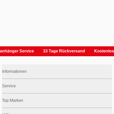
anhänger Service
33 Tage Rückversand
Kostenlos
Informationen
Service
Top Marken