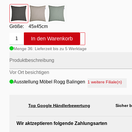
Farbton
- anthrazit / anthrazit
Farbton
- rose
Farbton
- salbei
Größe:
45x45cm
In den Warenkorb
1
Menge 36: Lieferzeit bis zu 5 Werktage
Produktbeschreibung
Vor Ort besichtigen
Ausstellung Möbel Rogg Balingen
1 weitere Filiale(n)
Ausstellung Rogg Discount Balingen
Ausstellung Rogg & Roll Balingen
Top Google Händlerbewertung
Sicher 
Ausstellung Rogg & Roll Reutlingen
Ausstellung Möbel Rogg Reutlingen
Wir aktzeptieren folgende Zahlungsarten