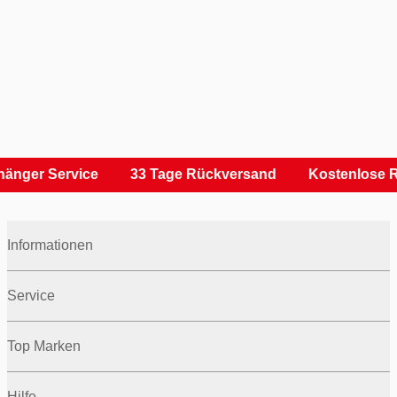
änger Service
33 Tage Rückversand
Kostenlose R
Informationen
Service
Top Marken
Hilfe