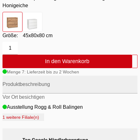
Honigeiche
Farbton
- Korpus Honigeiche / Füße alufarbig / Front Honigei
Farbton
- Korpus weiss matt / Füße alufarbig / Front 
Größe:
45x80x80 cm
1
In den Warenkorb
Menge 7: Lieferzeit bis zu 2 Wochen
Produktbeschreibung
Vor Ort besichtigen
Ausstellung Rogg & Roll Balingen
Ausstellung Rogg Discount Balingen
1 weitere Filiale(n)
Ausstellung Möbel Rogg Balingen
Ausstellung Rogg & Roll Reutlingen
Top Google Händlerbewertung