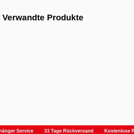
Verwandte Produkte
änger Service
33 Tage Rückversand
Kostenlose R