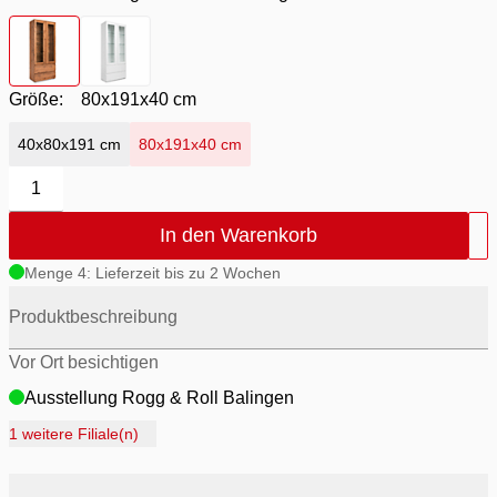
Farbton
- Honigeiche Nachbildung
Farbton
- weiss matt
Größe:
80x191x40 cm
40x80x191 cm
80x191x40 cm
1
In den Warenkorb
Menge 4: Lieferzeit bis zu 2 Wochen
Produktbeschreibung
Vor Ort besichtigen
Ausstellung Rogg & Roll Balingen
Ausstellung Rogg Discount Balingen
1 weitere Filiale(n)
Ausstellung Möbel Rogg Balingen
Ausstellung Rogg & Roll Reutlingen