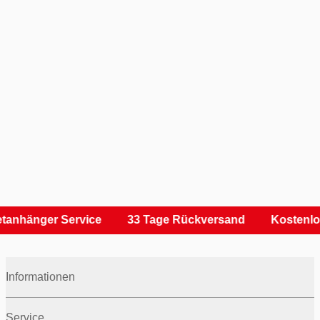
tanhänger Service
33 Tage Rückversand
Kostenlo
Informationen
Service