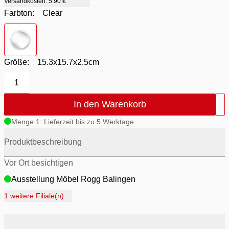
Versandkosten:
5.90 €
Farbton:
Clear
Farbton
- Clear
Größe:
15.3x15.7x2.5cm
1
In den Warenkorb
Menge 1: Lieferzeit bis zu 5 Werktage
Produktbeschreibung
Vor Ort besichtigen
Ausstellung Möbel Rogg Balingen
Ausstellung Rogg Discount Balingen
1 weitere Filiale(n)
Ausstellung Rogg & Roll Balingen
Ausstellung Rogg & Roll Reutlingen